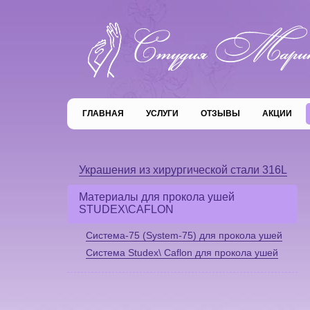
ГЛАВНАЯ
УСЛУГИ
ОТЗЫВЫ
АКЦИИ
Украшения из хирургической стали 316L
Материалы для прокола ушей
STUDEX\CAFLON
Система-75 (System-75) для прокола ушей
Система Studex\ Caflon для прокола ушей