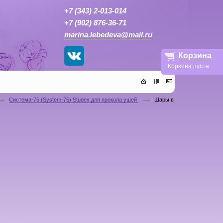
+7 (343) 2-013-014
+7 (902) 876-36-71
marina.lebedeva@mail.ru
Корзина
Корзина пуста
Система-75 (System-75) Studex для прокола ушей
Шары в