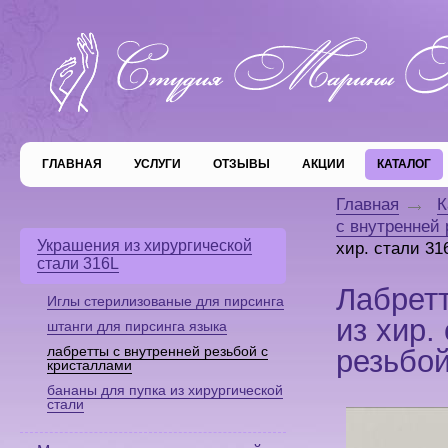
ГЛАВНАЯ
УСЛУГИ
ОТЗЫВЫ
АКЦИИ
КАТАЛОГ
Главная
К
с внутренней
Украшения из хирургической
хир. стали 31
стали 316L
Лабретт
Иглы стерилизованые для пирсинга
из хир.
штанги для пирсинга языка
лабретты с внутренней резьбой с
резьбо
кристаллами
бананы для пупка из хирургической
стали