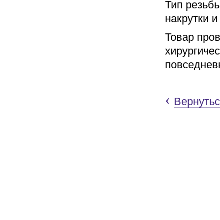
Тип резьбы
накрутки и
Товар про
хирургичес
повседневн
‹
Вернутьс