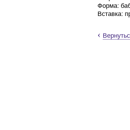
Форма: ба
Вставка: п
‹
Вернутьс