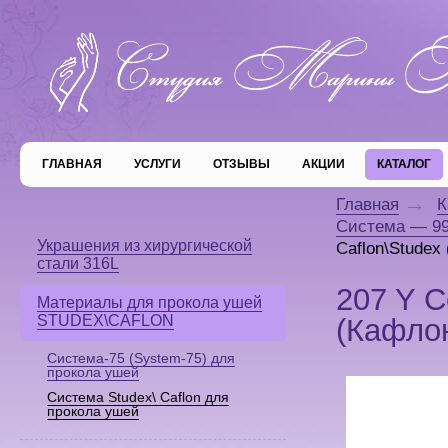
ГЛАВНАЯ
УСЛУГИ
ОТЗЫВЫ
АКЦИИ
КАТАЛОГ
Главная
К
Система — 99
Украшения из хирургической
Caflon\Studex
стали 316L
207 Y С
Материалы для прокола ушей
STUDEX\CAFLON
(Кафло
Система-75 (System-75) для
прокола ушей
Система Studex\ Caflon для
прокола ушей