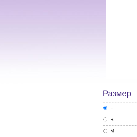
Размер
L
R
M