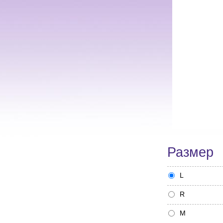
Размер
L
R
M